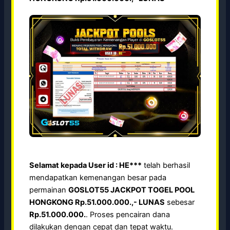
Selamat kepada User id : HE***
telah berhasil
mendapatkan kemenangan besar pada
permainan
GOSLOT55 JACKPOT TOGEL POOL
HONGKONG Rp.51.000.000.,- LUNAS
sebesar
Rp.51.000.000.
. Proses pencairan dana
dilakukan dengan cepat dan tepat waktu.