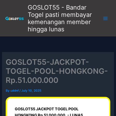
Skip
GOSLOT55 - Bandar
to
Togel pasti membayar
content
kemenangan member
hingga lunas
GOSLOT55-JACKPOT-
TOGEL-POOL-HONGKONG-
Rp.51.000.000
By
uddnf
/
July 10, 2025
GOSLOT55 JACKPOT TOGEL POOL
HONGKONG Rp.51.000.000.,- LUNAS