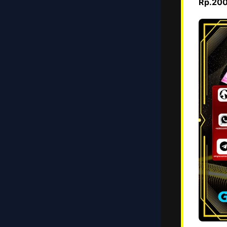
Rp.200