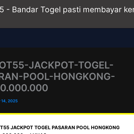
 - Bandar Togel pasti membayar k
OT55-JACKPOT-TOGEL-
RAN-POOL-HONGKONG-
0.000.000
y 14, 2025
T55 JACKPOT TOGEL PASARAN POOL HONGKONG