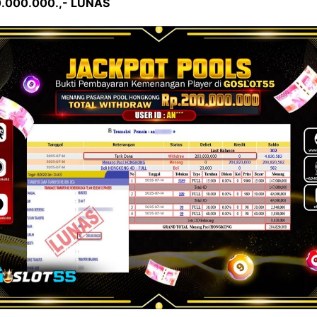
.000.000.,- LUNAS