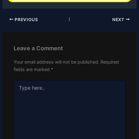
PREVIOUS
NEXT
Leave a Comment
Your email address will not be published.
Required
fields are marked
*
Type
here..