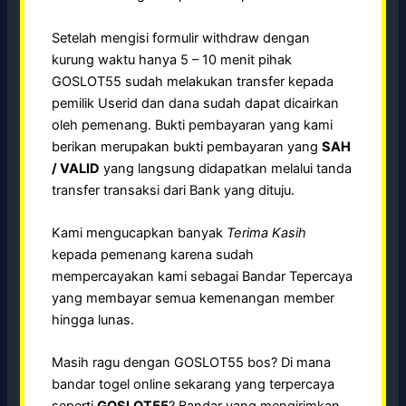
Setelah mengisi formulir withdraw dengan
kurung waktu hanya 5 – 10 menit pihak
GOSLOT55 sudah melakukan transfer kepada
pemilik Userid dan dana sudah dapat dicairkan
oleh pemenang. Bukti pembayaran yang kami
berikan merupakan bukti pembayaran yang
SAH
/ VALID
yang langsung didapatkan melalui tanda
transfer transaksi dari Bank yang dituju.
Kami mengucapkan banyak
Terima Kasih
kepada pemenang karena sudah
mempercayakan kami sebagai Bandar Tepercaya
yang membayar semua kemenangan member
hingga lunas.
Masih ragu dengan GOSLOT55 bos? Di mana
bandar togel online sekarang yang terpercaya