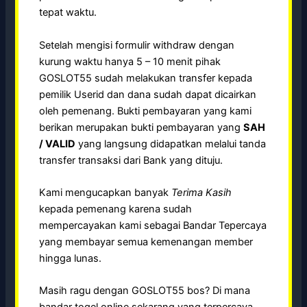
tepat waktu.
Setelah mengisi formulir withdraw dengan
kurung waktu hanya 5 – 10 menit pihak
GOSLOT55 sudah melakukan transfer kepada
pemilik Userid dan dana sudah dapat dicairkan
oleh pemenang. Bukti pembayaran yang kami
berikan merupakan bukti pembayaran yang
SAH
/ VALID
yang langsung didapatkan melalui tanda
transfer transaksi dari Bank yang dituju.
Kami mengucapkan banyak
Terima Kasih
kepada pemenang karena sudah
mempercayakan kami sebagai Bandar Tepercaya
yang membayar semua kemenangan member
hingga lunas.
Masih ragu dengan GOSLOT55 bos? Di mana