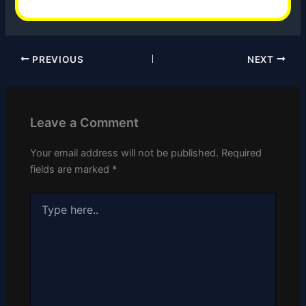
PREVIOUS
NEXT
Leave a Comment
Your email address will not be published.
Required
fields are marked
*
Type
here..