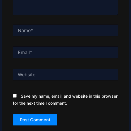
Name*
Email*
Website
Save my name, email, and website in this browser
for the next time I comment.