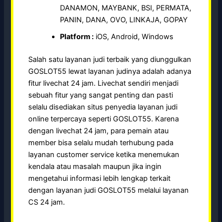
DANAMON, MAYBANK, BSI, PERMATA,
PANIN, DANA, OVO, LINKAJA, GOPAY
Platform :
iOS, Android, Windows
Salah satu layanan judi terbaik yang diunggulkan
GOSLOT55 lewat layanan judinya adalah adanya
fitur livechat 24 jam. Livechat sendiri menjadi
sebuah fitur yang sangat penting dan pasti
selalu disediakan situs penyedia layanan judi
online terpercaya seperti GOSLOT55. Karena
dengan livechat 24 jam, para pemain atau
member bisa selalu mudah terhubung pada
layanan customer service ketika menemukan
kendala atau masalah maupun jika ingin
mengetahui informasi lebih lengkap terkait
dengan layanan judi GOSLOT55 melalui layanan
CS 24 jam.