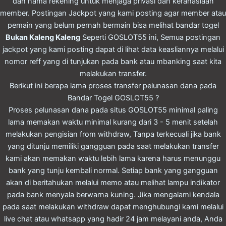
dan nama rekening untuk menjaga privasi dan kerahasiaan
member. Postingan Jackpot yang kami posting agar member atau
pemain yang belum pernah bermain bisa melihat bandar togel
Bukan Kaleng Kaleng
Seperti GOSLOT55 ini, Semua postingan
jackpot yang kami posting dapat di lihat data keasliannya melalui
nomor reff yang di tunjukan pada bank atau mbanking saat kita
melakukan transfer.
Berikut ini berapa lama proses transfer pelunasan dana pada
Bandar Togel GOSLOT55 ?
Proses pelunasan dana pada situs GOSLOT55 minimal paling
lama memakan waktu minimal kurang dari 3 - 5 menit setelah
melakukan pengisian from withdraw, Tanpa terkecuali jika bank
yang ditunju memiliki gangguan pada saat melakukan transfer
kami akan memakan waktu lebih lama karena harus menunggu
bank yang tunju kembali normal. Setiap bank yang gangguan
akan di beritahukan melalui memo atau melihat lampu indikator
pada bank menyala berwarna kuning. Jika mengalami kendala
pada saat melakukan withdraw dapat menghubungi kami melalui
live chat atau whatsapp yang hadir 24 jam melayani anda, Anda