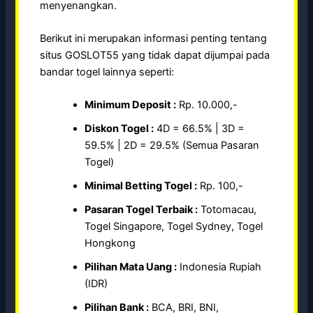
menyenangkan.
Berikut ini merupakan informasi penting tentang
situs GOSLOT55 yang tidak dapat dijumpai pada
bandar togel lainnya seperti:
Minimum Deposit :
Rp. 10.000,-
Diskon Togel :
4D = 66.5% | 3D =
59.5% | 2D = 29.5% (Semua Pasaran
Togel)
Minimal Betting Togel :
Rp. 100,-
Pasaran Togel Terbaik :
Totomacau,
Togel Singapore, Togel Sydney, Togel
Hongkong
Pilihan Mata Uang :
Indonesia Rupiah
(IDR)
Pilihan Bank :
BCA, BRI, BNI,